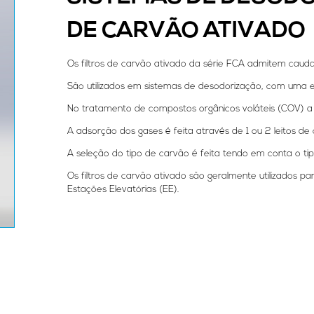
DE CARVÃO ATIVADO
Os filtros de carvão ativado da série FCA admitem cauda
São utilizados em sistemas de desodorização, com uma e
No tratamento de compostos orgânicos voláteis (COV) a 
A adsorção dos gases é feita através de 1 ou 2 leitos de
A seleção do tipo de carvão é feita tendo em conta o tip
Os filtros de carvão ativado são geralmente utilizados 
Estações Elevatórias (EE).